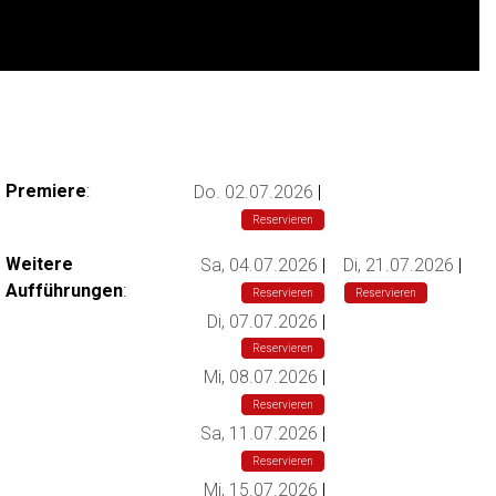
A
U
Premiere
:
Do. 02.07.2026
|
F
Reservieren
F
Weitere
Sa, 04.07.2026
|
Di, 21.07.2026
|
Ü
Aufführungen
:
Reservieren
Reservieren
H
Di, 07.07.2026
|
R
Reservieren
U
Mi, 08.07.2026
|
N
Reservieren
G
Sa, 11.07.2026
|
S
Reservieren
T
Mi, 15.07.2026
|