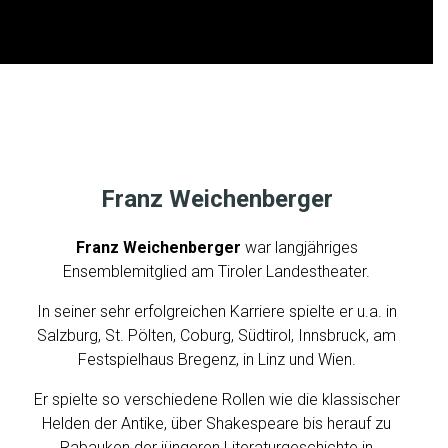
F
R
A
Franz Weichenberger
N
Z
Franz Weichenberger
war langjähriges
W
Ensemblemitglied am Tiroler Landestheater.
E
In seiner sehr erfolgreichen Karriere spielte er u.a. in
I
Salzburg, St. Pölten, Coburg, Südtirol, Innsbruck, am
C
Festspielhaus Bregenz, in Linz und Wien.
H
E
Er spielte so verschiedene Rollen wie die klassischer
Helden der Antike, über Shakespeare bis herauf zu
N
Rabauken der jüngeren Literaturgeschichte in