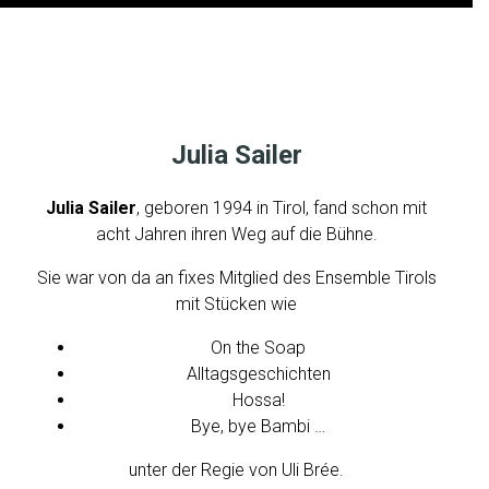
J
U
L
Julia Sailer
I
A
Julia Sailer
, geboren 1994 in Tirol, fand schon mit
S
acht Jahren ihren Weg auf die Bühne.
A
Sie war von da an fixes Mitglied des Ensemble Tirols
I
mit Stücken wie
L
E
On the Soap
R
Alltagsgeschichten
Hossa!
Bye, bye Bambi …
unter der Regie von Uli Brée.