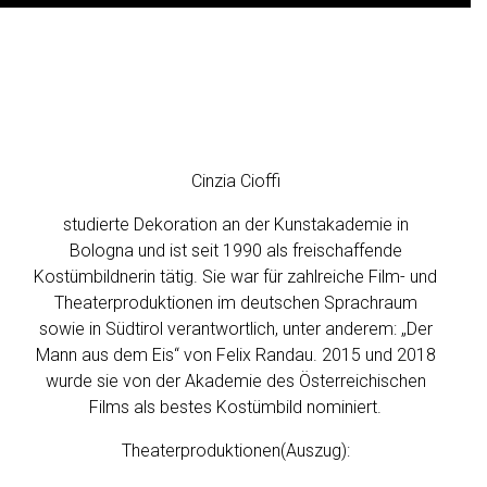
C
I
N
Z
Cinzia Cioffi
I
studierte Dekoration an der Kunstakademie in
A
Bologna und ist seit 1990 als freischaffende
C
Kostümbildnerin tätig. Sie war für zahlreiche Film- und
I
Theaterproduktionen im deutschen Sprachraum
O
sowie in Südtirol verantwortlich, unter anderem: „Der
F
Mann aus dem Eis“ von Felix Randau. 2015 und 2018
F
wurde sie von der Akademie des Österreichischen
I
Films als bestes Kostümbild nominiert.
Theaterproduktionen(Auszug):