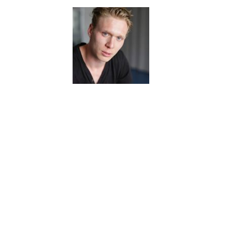
G
E
R