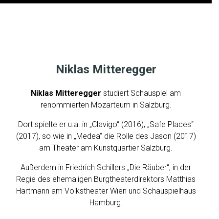
N
I
K
Niklas Mitteregger
L
A
Niklas Mitteregger
studiert Schauspiel am
S
renommierten Mozarteum in Salzburg.
M
Dort spielte er u.a. in „Clavigo“ (2016), „Safe Places“
I
(2017), so wie in „Medea“ die Rolle des Jason (2017)
T
am Theater am Kunstquartier Salzburg.
T
E
Außerdem in Friedrich Schillers „Die Räuber“, in der
Regie des ehemaligen Burgtheaterdirektors Matthias
R
Hartmann am Volkstheater Wien und Schauspielhaus
E
Hamburg.
G