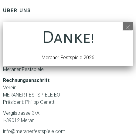
ÜBER UNS
×
Gesamtkonzept
Danke!
Luis Zagler
Geschäftsleitung
Philipp Genetti
Meraner Festspiele 2026
Webadministration
Meraner Festspiele
Rechnungsanschrift
Verein
MERANER FESTSPIELE EO
Präsident: Philipp Genetti
Vergilstrasse 3\A
I-39012 Meran
info@meranerfestspiele.com